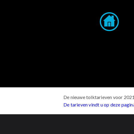
De nieuwe tolktarieven voor 2021 
De tarieven vindt u op deze pagin