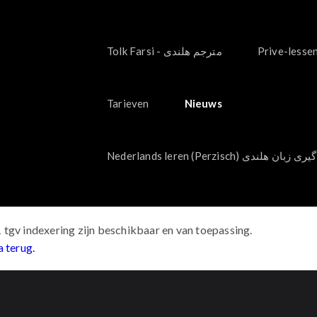
Tolk Farsi - مترجم هلندی
Prive-lessen
Tarieven
Nieuws
Nederlands leren (Perzisch)  زبان هلندی
tgv indexering zijn beschikbaar en van toepassing.
a terug.